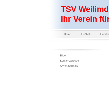
TSV Weilimdo
Ihr Verein fü
Home
Fußball
Handba
Bilder
Kontaktadressen
Gymnastikhalle