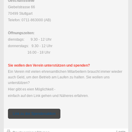
Geschäftsstelle
Giebelstrasse 66
70499 Stuttgart
Telefon: 0711-863000 (AB)
Öffnungszeiten:
dienstags: 9.30 - 12 Uhr
donnerstags: 9.30 - 12 Uhr
16.00 - 18 Uhr
Sie wollen den Verein unterstützen und spenden?
Ein Verein mit vielen ehrenamtlichen Mitarbeitern braucht immer wieder
auch Geld, um den Betrieb am Laufen zu halten. Sie wollen uns
unterstützen?
Hier gibt es eien Möglichkeit -
einfach auf den Link gehen und Näheres erfahren.
Link zu der Spendenaktion