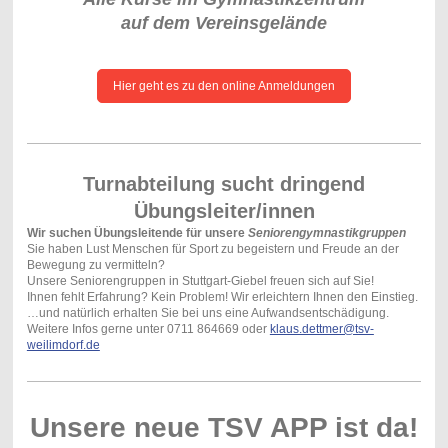
auf dem Vereinsgelände
Hier geht es zu den online Anmeldungen
Turnabteilung sucht dringend
Übungsleiter/innen
Wir suchen Übungsleitende für unsere
Seniorengymnastikgruppen
Sie haben Lust Menschen für Sport zu begeistern und Freude an der
Bewegung zu vermitteln?
Unsere Seniorengruppen in Stuttgart-Giebel freuen sich auf Sie!
Ihnen fehlt Erfahrung? Kein Problem! Wir erleichtern Ihnen den Einstieg.
…und natürlich erhalten Sie bei uns eine Aufwandsentschädigung.
Weitere Infos gerne unter 0711 864669 oder
klaus.dettmer@tsv-
weilimdorf.de
Unsere neue TSV APP ist da!