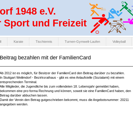
rf 1948 e.V.
r Sport und Freizeit
l
Karate
Tischtennis
Turnen-Gymwelt-Laufen
Volleyball
Beitrag bezahlen mit der FamilienCard
Ab 2012 ist es möglich, für Besitzer der FamilienCard den Beitrag darüber zu bezahlen.
In Stuttgart Weilimdorf - Bezirksrathaus - gibt es eine Anlaufstelle (Sozialamt) mit einem
entsprechenden Terminal.
Alle Mitglieder, die Jugendliche bis zum vollendeten 18. Lebensjahr gemeldet haben,
bekommen eine pro-forma Rechnung und können, soweit sie eine FamilienCard haben, den
Betrag darüber abbuchen lassen.
Damit der Verein den Betrag gutgeschrieben bekommt, muss die Angebotsnummer: 20211
angegeben werden.