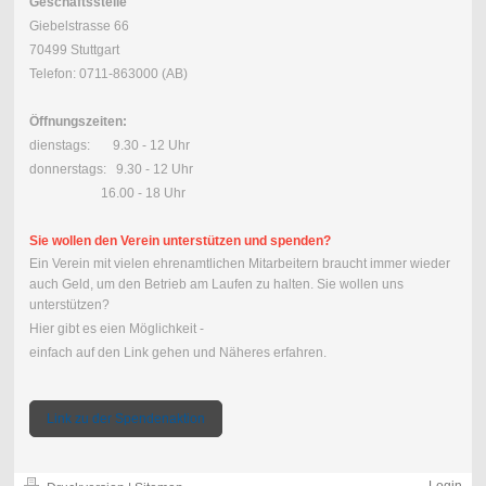
Geschäftsstelle
Giebelstrasse 66
70499 Stuttgart
Telefon: 0711-863000 (AB)
Öffnungszeiten:
dienstags: 9.30 - 12 Uhr
donnerstags: 9.30 - 12 Uhr
16.00 - 18 Uhr
Sie wollen den Verein unterstützen und spenden?
Ein Verein mit vielen ehrenamtlichen Mitarbeitern braucht immer wieder
auch Geld, um den Betrieb am Laufen zu halten. Sie wollen uns
unterstützen?
Hier gibt es eien Möglichkeit -
einfach auf den Link gehen und Näheres erfahren.
Link zu der Spendenaktion