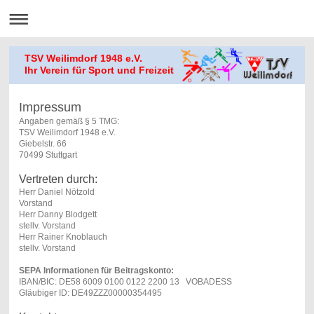
TSV Weilimdorf 1948 e.V.
Ihr Verein für Sport und Freizeit
Impressum
Angaben gemäß § 5 TMG:
TSV Weilimdorf 1948 e.V.
Giebelstr. 66
70499 Stuttgart
Vertreten durch:
Herr Daniel Nötzold
Vorstand
Herr Danny Blodgett
stellv. Vorstand
Herr Rainer Knoblauch
stellv. Vorstand
SEPA Informationen für Beitragskonto:
IBAN/BIC: DE58 6009 0100 0122 2200 13 VOBADESS
Gläubiger ID: DE49ZZZ00000354495