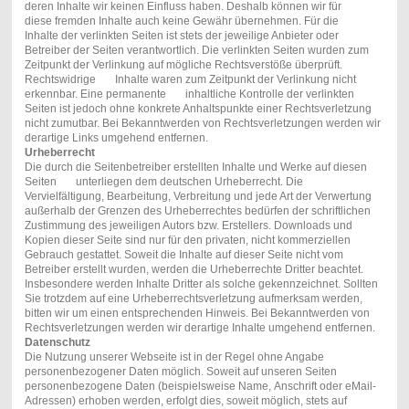
deren Inhalte wir keinen Einfluss haben. Deshalb können wir für
diese fremden Inhalte auch keine Gewähr übernehmen. Für die
Inhalte der verlinkten Seiten ist stets der jeweilige Anbieter oder
Betreiber der Seiten verantwortlich. Die verlinkten Seiten wurden zum
Zeitpunkt der Verlinkung auf mögliche Rechtsverstöße überprüft.
Rechtswidrige Inhalte waren zum Zeitpunkt der Verlinkung nicht
erkennbar. Eine permanente inhaltliche Kontrolle der verlinkten
Seiten ist jedoch ohne konkrete Anhaltspunkte einer Rechtsverletzung
nicht zumutbar. Bei Bekanntwerden von Rechtsverletzungen werden wir
derartige Links umgehend entfernen.
Urheberrecht
Die durch die Seitenbetreiber erstellten Inhalte und Werke auf diesen
Seiten unterliegen dem deutschen Urheberrecht. Die
Vervielfältigung, Bearbeitung, Verbreitung und jede Art der Verwertung
außerhalb der Grenzen des Urheberrechtes bedürfen der schriftlichen
Zustimmung des jeweiligen Autors bzw. Erstellers. Downloads und
Kopien dieser Seite sind nur für den privaten, nicht kommerziellen
Gebrauch gestattet. Soweit die Inhalte auf dieser Seite nicht vom
Betreiber erstellt wurden, werden die Urheberrechte Dritter beachtet.
Insbesondere werden Inhalte Dritter als solche gekennzeichnet. Sollten
Sie trotzdem auf eine Urheberrechtsverletzung aufmerksam werden,
bitten wir um einen entsprechenden Hinweis. Bei Bekanntwerden von
Rechtsverletzungen werden wir derartige Inhalte umgehend entfernen.
Datenschutz
Die Nutzung unserer Webseite ist in der Regel ohne Angabe
personenbezogener Daten möglich. Soweit auf unseren Seiten
personenbezogene Daten (beispielsweise Name, Anschrift oder eMail-
Adressen) erhoben werden, erfolgt dies, soweit möglich, stets auf