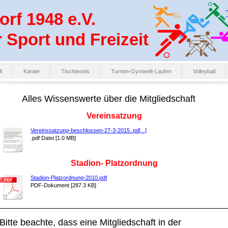
rf 1948 e.V.
r Sport und Freizeit
l
Karate
Tischtennis
Turnen-Gymwelt-Laufen
Volleyball
Alles Wissenswerte über die Mitgliedschaft
Vereinsatzung
Vereinssatzung-beschlossen-27-3-2015..pd[...]
.pdf Datei [1.0 MB]
Stadion- Platzordnung
Stadion-Platzordnung-2010.pdf
PDF-Dokument [287.3 KB]
Bitte beachte, dass eine Mitgliedschaft in der