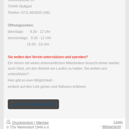
70499 Stuttgart
Telefon: 0711-863000 (AB)
Öffnungszeiten:
dienstags: 9.30 - 12 Uhr
donnerstags: 9.30 - 12 Uhr
16.00 - 18 Uhr
Sie wollen den Verein unterstützen und spenden?
Ein Verein mit vielen ehrenamtlichen Mitarbeitern braucht immer wieder
auch Geld, um den Betrieb am Laufen zu halten. Sie wollen uns
unterstützen?
Hier gibt es eien Möglichkeit -
einfach auf den Link gehen und Näheres erfahren.
Link zu der Spendenaktion
Login
Druckversion
|
Sitemap
-
Webansicht
-
© TSV Weilimdorf 1948 e.V.