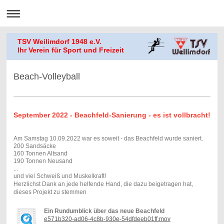
TSV Weilimdorf 1948 e.V.
Ihr Verein für Sport und Freizeit
Beach-Volleyball
September 2022 - Beachfeld-Sanierung - es ist vollbracht!
Am Samstag 10.09.2022 war es soweit - das Beachfeld wurde saniert.
200 Sandsäcke
160 Tonnen Altsand
190 Tonnen Neusand
...
und viel Schweiß und Muskelkraft!
Herzlichst Dank an jede helfende Hand, die dazu beigetragen hat,
dieses Projekt zu stemmen
Ein Rundumblick über das neue Beachfeld
e571b320-ad06-4c8b-930e-54dfdeeb01ff.mov