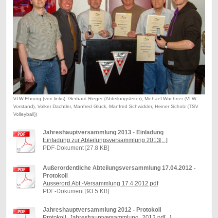
VLW-Ehrung (von links): Gerhard Rieger (Abteilungsleiter), Michael Wüchner (VLW-
Vorstand), Volker Dachtler, Manfred Glück, Manfred Schwidder, Heiner Scholz (TSV
Volleyball))
Jahreshauptversammlung 2013 - Einladung
Einladung zur Abteilungsversammlung 2013[...]
PDF-Dokument [27.8 KB]
Außerordentliche Abteilungsversammlung 17.04.2012 -
Protokoll
Ausserord.Abt.-Versammlung 17.4.2012.pdf
PDF-Dokument [93.5 KB]
Jahreshauptversammlung 2012 - Protokoll
Protokoll_Jahreshauptversammlung_2012.pd[...]