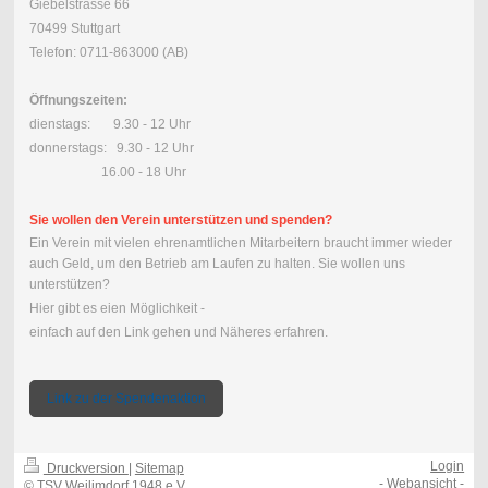
Giebelstrasse 66
70499 Stuttgart
Telefon: 0711-863000 (AB)
Öffnungszeiten:
dienstags: 9.30 - 12 Uhr
donnerstags: 9.30 - 12 Uhr
16.00 - 18 Uhr
Sie wollen den Verein unterstützen und spenden?
Ein Verein mit vielen ehrenamtlichen Mitarbeitern braucht immer wieder
auch Geld, um den Betrieb am Laufen zu halten. Sie wollen uns
unterstützen?
Hier gibt es eien Möglichkeit -
einfach auf den Link gehen und Näheres erfahren.
Link zu der Spendenaktion
Login
Druckversion
|
Sitemap
-
Webansicht
-
© TSV Weilimdorf 1948 e.V.