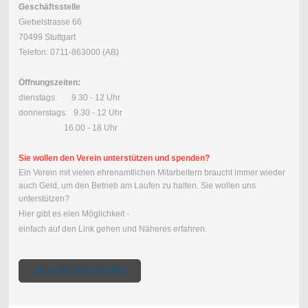
Geschäftsstelle
Giebelstrasse 66
70499 Stuttgart
Telefon: 0711-863000 (AB)
Öffnungszeiten:
dienstags: 9.30 - 12 Uhr
donnerstags: 9.30 - 12 Uhr
16.00 - 18 Uhr
Sie wollen den Verein unterstützen und spenden?
Ein Verein mit vielen ehrenamtlichen Mitarbeitern braucht immer wieder
auch Geld, um den Betrieb am Laufen zu halten. Sie wollen uns
unterstützen?
Hier gibt es eien Möglichkeit -
einfach auf den Link gehen und Näheres erfahren.
Link zu der Spendenaktion