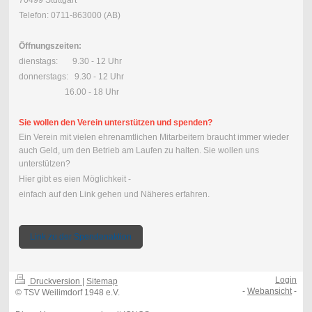
Telefon: 0711-863000 (AB)
Öffnungszeiten:
dienstags: 9.30 - 12 Uhr
donnerstags: 9.30 - 12 Uhr
16.00 - 18 Uhr
Sie wollen den Verein unterstützen und spenden?
Ein Verein mit vielen ehrenamtlichen Mitarbeitern braucht immer wieder
auch Geld, um den Betrieb am Laufen zu halten. Sie wollen uns
unterstützen?
Hier gibt es eien Möglichkeit -
einfach auf den Link gehen und Näheres erfahren.
Link zu der Spendenaktion
Login
Druckversion
|
Sitemap
-
Webansicht
-
© TSV Weilimdorf 1948 e.V.